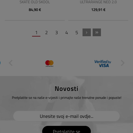
SKATE OLD SKOOL
ULTRARANGE NEO 2.0
84,90 €
129,91 €
1
2
3
4
5
Novosti
Pretplatite se na naše e-vijesti i primajte naše trenutne ponude i popuste!
Pretplatite se