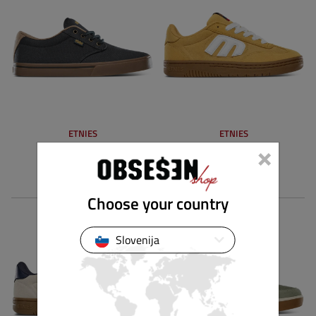
ETNIES
ETNIES
×
JAMESON 2 ECO
LOCUT
79,90 €
89,90 €
Choose your country
Slovenija