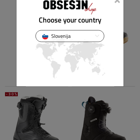
Choose your country
Slovenija
32
BURTON
STW DOUBLE BOA W
LIMELIGHT BOA®
349,90 €
244,93 €
359,90 €
-30%