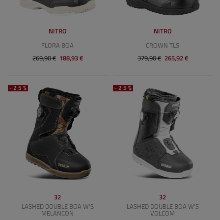
NITRO
NITRO
FLORA BOA
CROWN TLS
269,90 €
188,93 €
379,90 €
265,92 €
-25%
-25%
32
32
LASHED DOUBLE BOA W'S
LASHED DOUBLE BOA W'S
MELANCON
VOLCOM