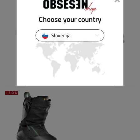
Choose your country
Slovenija
32
32
TM-2 HIGHT W'S
HIGHT MTB W
509,90 €
305,94 €
579,90 €
347,94 €
-30%