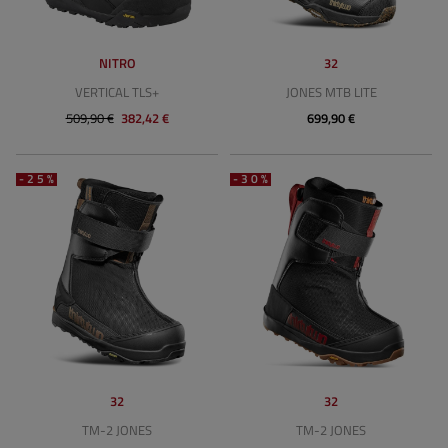
NITRO
32
VERTICAL TLS+
JONES MTB LITE
509,90 €
382,42 €
699,90 €
-25%
-30%
32
32
TM-2 JONES
TM-2 JONES