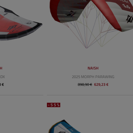
SH
NAISH
ADX
2025 MORPH PARAWING
0 €
898,90 €
629,23 €
-55%