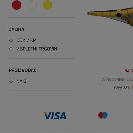
ZALIHA
DOK 7 KP
V SPLETNI TRGOVINI
PROIZVOĐAČI
NAI
WING SURFER 202
NAISH
2099,00 €