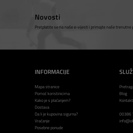
Novosti
Pretplatite se na naše e-vijesti i primajte naše trenutne
INFORMACIJE
SLUŽ
Mapa stranice
Pretrag
Pomoć koristinicima
Blog
Kako je s plaćanjem?
Kontakt
Dostava
Da li je kupovina sigurna?
00386 
Vraćanje
info@ob
Posebne ponude