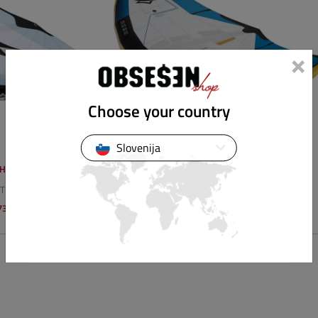
×
Choose your country
Slovenija
SH
NAISH
UTRON
2025 ADX NVISION
734,31 €
2298,89 €
1034,50 €