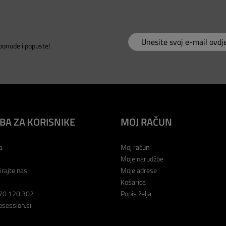
 ponude i popuste!
BA ZA KORISNIKE
MOJ RAČUN
a
Moj račun
Moje narudžbe
irajte nas
Moje adrese
Košarica
70 120 302
Popis želja
session.si