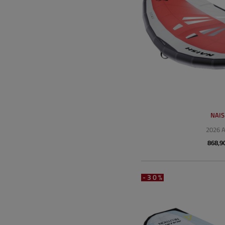
NAI
2026 
868,9
-30%