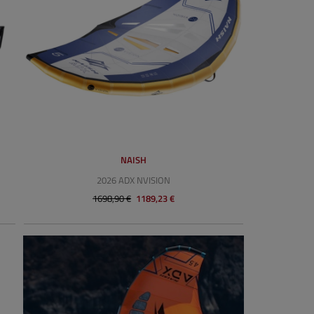
NAISH
2026 ADX NVISION
1698,90 €
1189,23 €