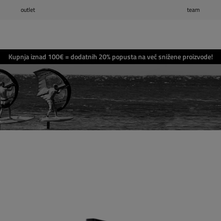
outlet
team
Popis želja
(0)
Košarica
(0)
Kupnja iznad 100€ = dodatnih 20% popusta na već snižene proizvode!
s