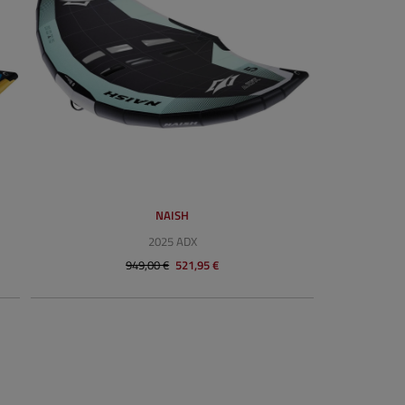
NAISH
2025 ADX
949,00 €
521,95 €