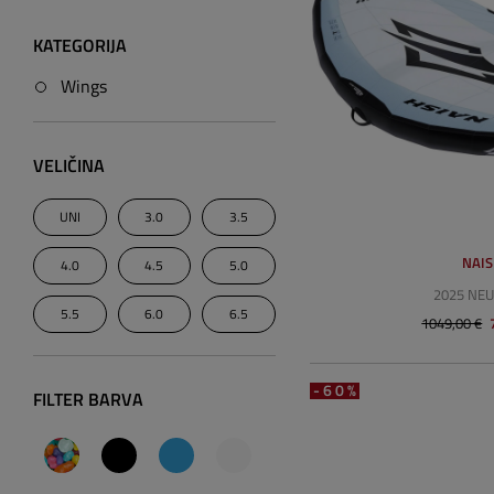
KATEGORIJA
Wings
VELIČINA
UNI
3.0
3.5
NAI
4.0
4.5
5.0
2025 NE
5.5
6.0
6.5
1049,00 €
-60%
FILTER BARVA