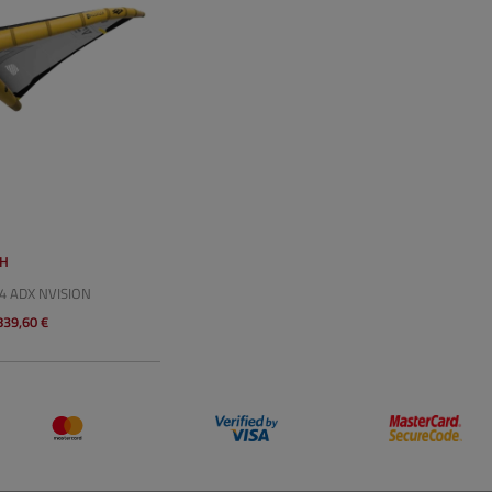
SH
4 ADX NVISION
839,60 €