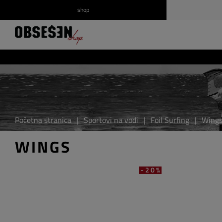
shop
/
Prijava
Registrirajte se
Početna stranica
|
Sportovi na vodi
|
Foil Surfing
|
Wing
WINGS
-20%