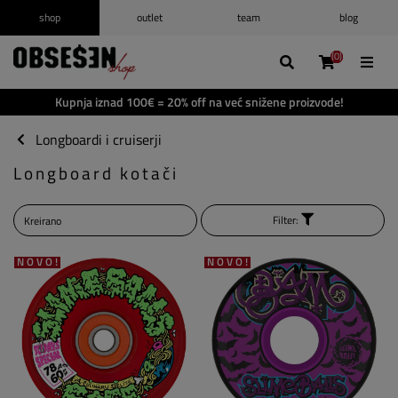
shop
outlet
team
blog
/
Prijava
Registrirajte se
(0)
(0)
(0)
(0)
Popis želja
(0)
Kupnja iznad 100€ = 20% off na već snižene proizvode!
Košarica
(0)
Longboardi i cruiserji
Longboard kotači
Filter:
NOVO!
NOVO!