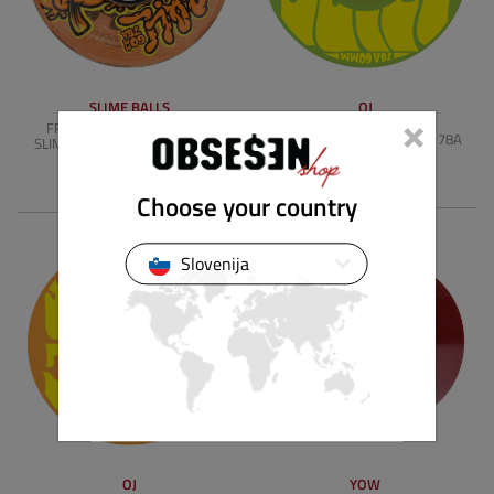
SLIME BALLS
OJ
×
FROG TRIPS LIGHT UPS OG
SUPER JUICE GREEN 60MM 78A
SLIME RED GLITTER 60MM 78A
52,90 €
69,91 €
Choose your country
Slovenija
OJ
YOW