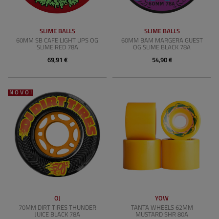
SLIME BALLS
SLIME BALLS
60MM SB CAFE LIGHT UPS OG
60MM BAM MARGERA GUEST
SLIME RED 78A
OG SLIME BLACK 78A
69,91 €
54,90 €
NOVO!
OJ
YOW
70MM DIRT TIRES THUNDER
TANTA WHEELS 62MM
JUICE BLACK 78A
MUSTARD SHR 80A