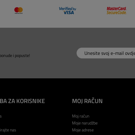
 ponude i popuste!
BA ZA KORISNIKE
MOJ RAČUN
a
Moj račun
Moje narudžbe
irajte nas
Moje adrese