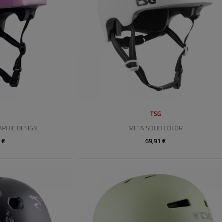
G
TSG
APHIC DESIGN
META SOLID COLOR
 €
69,91 €