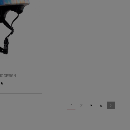
G
C DESIGN
 €
1
2
3
4