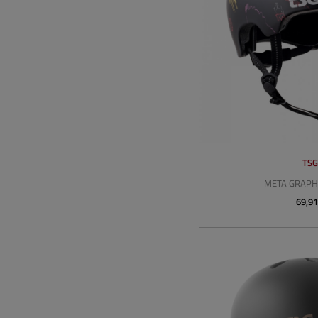
TS
META GRAPHI
69,91