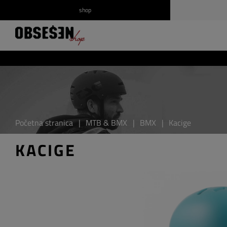
shop
/
Prijava
Registrirajte se
Početna stranica
|
MTB & BMX
|
BMX
|
Kacige
KACIGE