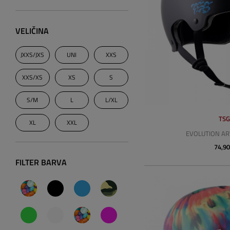
VELIČINA
JXXS/JXS
UNI
XXS
XXS/XS
XS
S
S/M
L
L/XL
TS
XL
XXL
EVOLUTION ART
74,90
FILTER BARVA