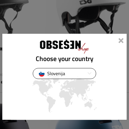
×
Choose your country
G
TSG
Slovenija
D COLOR
META SOLID COLOR
 €
69,91 €