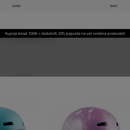
outlet
team
Popis želja
(0)
Košarica
(0)
Kupnja iznad 100€ = dodatnih 20% popusta na već snižene proizvode!