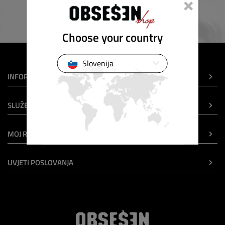
×
Pretplatite se
Choose your country
Slovenija
INFORMACIJE
SLUŽBA ZA KORISNIKE
MOJ RAČUN
UVJETI POSLOVANJA