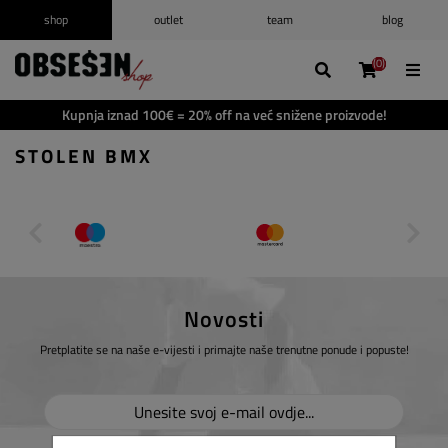
shop
outlet
team
blog
/
Prijava
Registrirajte se
(0)
(0)
(0)
(0)
Popis želja
(0)
Kupnja iznad 100€ = 20% off na već snižene proizvode!
Košarica
(0)
STOLEN BMX
Novosti
Pretplatite se na naše e-vijesti i primajte naše trenutne ponude i popuste!