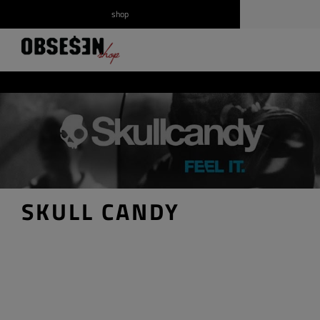
shop
/
Prijava
Registrirajte se
SKULL CANDY