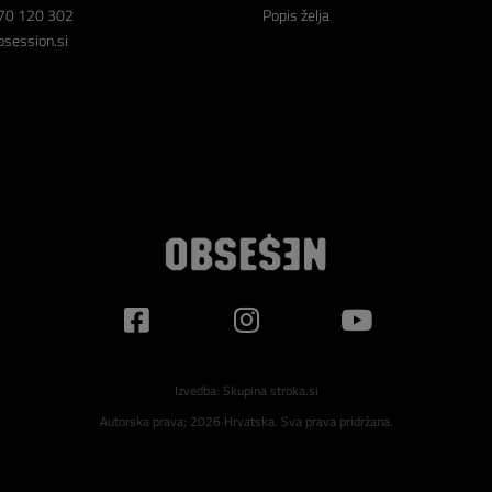
70 120 302
Popis želja
session.si
Izvedba:
Skupina stroka.si
Autorska prava; 2026 Hrvatska. Sva prava pridržana.