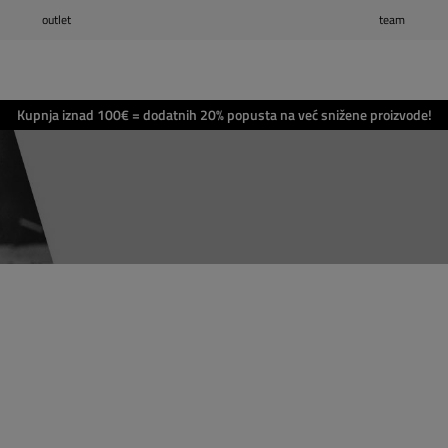
outlet
team
Popis želja
(0)
Košarica
(0)
Kupnja iznad 100€ = dodatnih 20% popusta na već snižene proizvode!