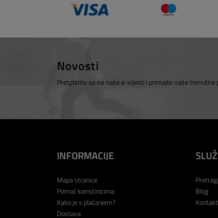
Novosti
Pretplatite se na naše e-vijesti i primajte naše trenutne
INFORMACIJE
SLUŽ
Mapa stranice
Pretrag
Pomoć koristinicima
Blog
Kako je s plaćanjem?
Kontakt
Dostava