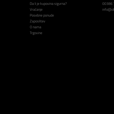
Da li je kupovina sigurna?
00386 
Vraćanje
info@ob
Posebne ponude
Zaposlitev
O nama
Trgovine