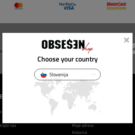
×
 ponude i popuste!
Choose your country
Slovenija
BA ZA KORISNIKE
MOJ RAČUN
a
Moj račun
Moje narudžbe
irajte nas
Moje adrese
Košarica