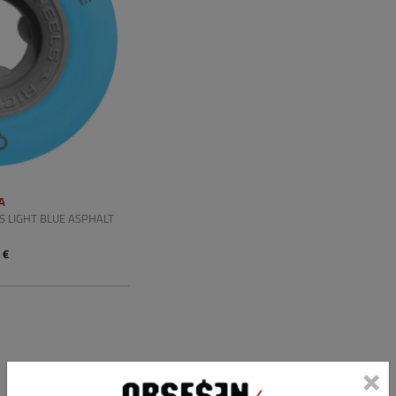
A
 LIGHT BLUE ASPHALT
A
 €
×