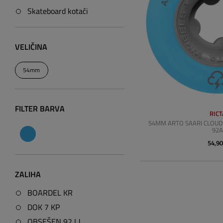
Skateboard kotači
VELIČINA
54mm
FILTER BARVA
RICT
54MM ARTO SAARI CLOUDS
92
54,90
ZALIHA
BOARDEL KR
DOK 7 KP
OBSEŠEN 92 LJ