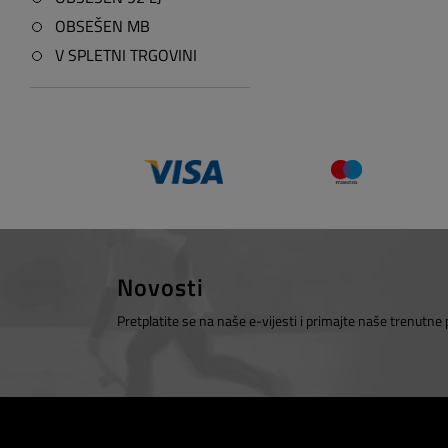
OBSEŠEN MB
V SPLETNI TRGOVINI
Novosti
Pretplatite se na naše e-vijesti i primajte naše trenutne