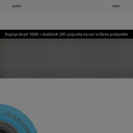
outlet
team
Popis želja
(0)
Košarica
(0)
Kupnja iznad 100€ = dodatnih 20% popusta na već snižene proizvode!