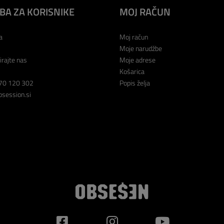
BA ZA KORISNIKE
MOJ RAČUN
a
Moj račun
Moje narudžbe
irajte nas
Moje adrese
Košarica
70 120 302
Popis želja
session.si