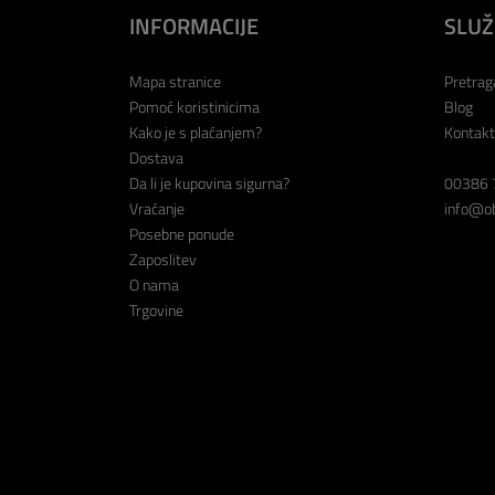
INFORMACIJE
SLUŽ
Mapa stranice
Pretrag
Pomoć koristinicima
Blog
Kako je s plaćanjem?
Kontakt
Dostava
Da li je kupovina sigurna?
00386 
Vraćanje
info@ob
Posebne ponude
Zaposlitev
O nama
Trgovine