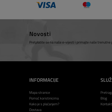
Novosti
Pretplatite se na naše e-vijesti i primajte naše trenutne
INFORMACIJE
SLUŽ
Mapa stranice
Pretrag
Pomoć koristinicima
Blog
Kako je s plaćanjem?
Kontakt
Dostava