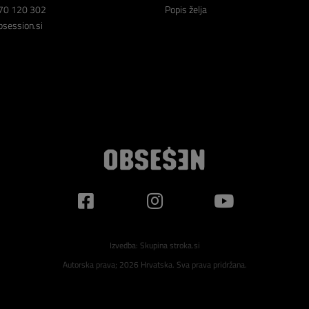
70 120 302
Popis želja
session.si
Izvedba:
Skupina stroka.si
Autorska prava; 2026 Hrvatska. Sva prava pridržana.