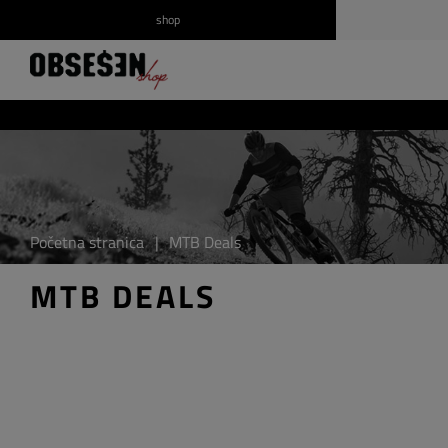
shop
/
Prijava
Registrirajte se
Početna stranica
|
MTB Deals
MTB DEALS