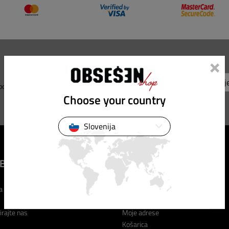
×
 ponude i popuste!
Choose your country
Slovenija
BA ZA KORISNIKE
MOJ RAČUN
a
Moj račun
Moje narudžbe
irajte nas
Moje adrese
Košarica