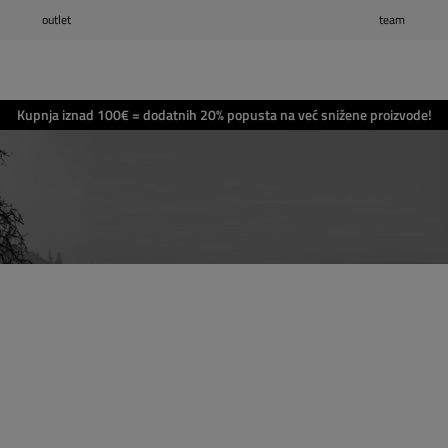
outlet
team
Popis želja
(0)
Košarica
(0)
Kupnja iznad 100€ = dodatnih 20% popusta na već snižene proizvode!