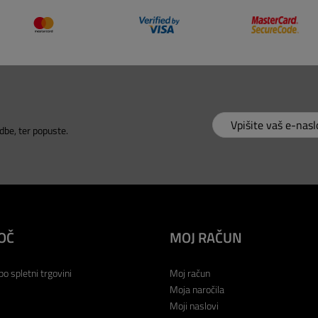
dbe, ter popuste.
OČ
MOJ RAČUN
po spletni trgovini
Moj račun
Moja naročila
Moji naslovi