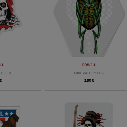
LL
POWELL
DIE CUT
MIKE VALLELY BUG
 €
2,90 €