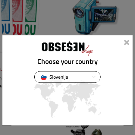
×
Choose your country
LL
HUF
Slovenija
 4 COLORWAYS
H CAM STICKER
 €
2,90 €