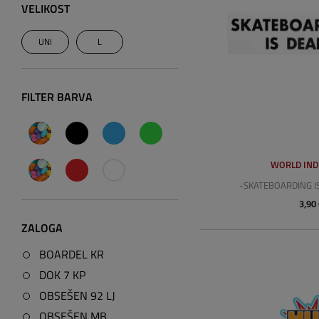
VELIKOST
UNI
L
FILTER BARVA
WORLD IND
-SKATEBOARDING I
3,90
ZALOGA
BOARDEL KR
DOK 7 KP
OBSEŠEN 92 LJ
OBSEŠEN MB