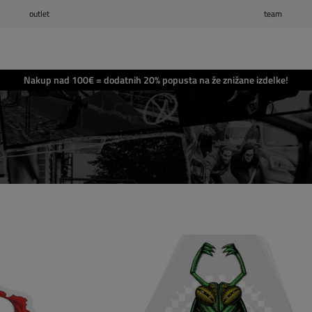
outlet
team
Seznam želja
0
Košarica
0
Nakup nad 100€ = dodatnih 20% popusta na že znižane izdelke!