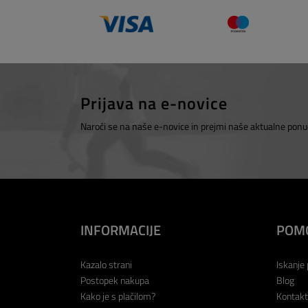
Prijava na e-novice
Naroči se na naše e-novice in prejmi naše aktualne ponu
INFORMACIJE
POM
Kazalo strani
Iskanje 
Postopek nakupa
Blog
Kako je s plačilom?
Kontakt