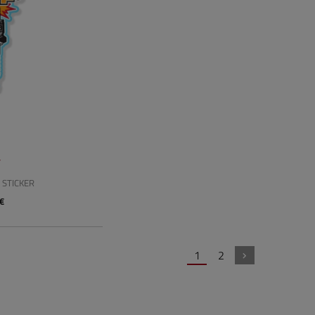
F
 STICKER
 €
1
2