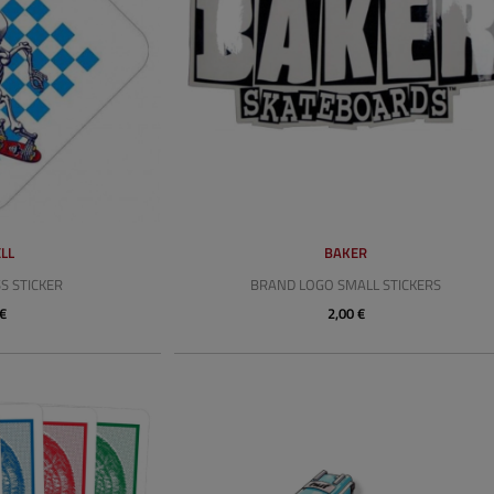
LL
BAKER
S STICKER
BRAND LOGO SMALL STICKERS
 €
2,00 €