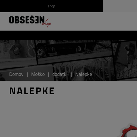
shop
/
Prijava
Registracija
Domov
|
Moško
|
dodatki
|
Nalepke
NALEPKE