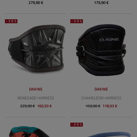
279,90 €
179,90 €
-30%
-30%
DAKINE
DAKINE
RENEGADE HARNESS
CHAMELEON HARNESS
229,90 €
160,93 €
169,90 €
118,93 €
-30%