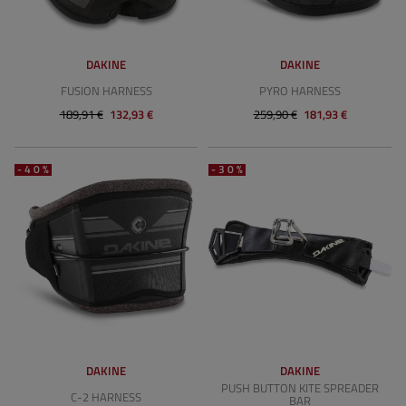
DAKINE
DAKINE
FUSION HARNESS
PYRO HARNESS
189,91 €
132,93 €
259,90 €
181,93 €
-40%
-30%
DAKINE
DAKINE
PUSH BUTTON KITE SPREADER
C-2 HARNESS
BAR