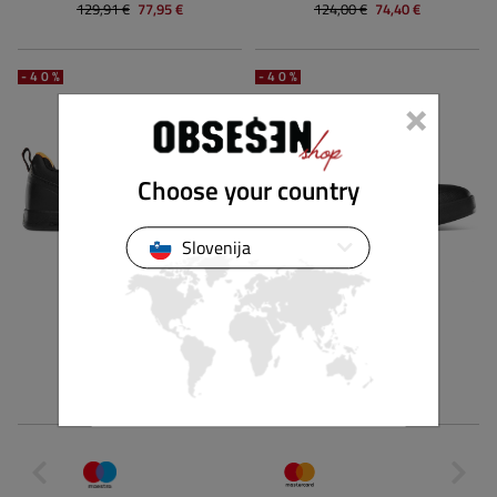
129,91 €
77,95 €
124,00 €
74,40 €
-40%
-40%
×
Choose your country
Slovenija
ETNIES
ETNIES
CULVERT
SEMENUK PRO
119,00 €
71,39 €
109,90 €
65,94 €